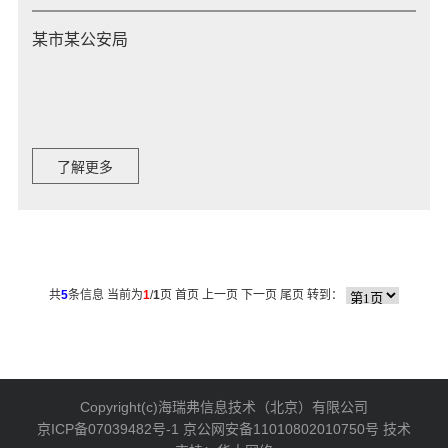
某市某公安局
了解更多
共
5
条信息 当前为
1
/
1
页
首页 上一页
下一页 尾页
转到：
Copyright(c)海瑞弗信息技术（北京）有限公司
京ICP备07039482号-1
京公网安备11010802010750号 技术